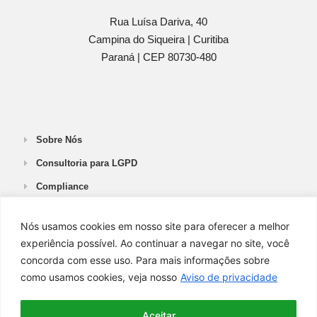
Rua Luísa Dariva, 40
Campina do Siqueira
|
Curitiba
Paraná |
CEP 80730-480
Sobre Nós
Consultoria para LGPD
Compliance
DPO as a Service
Nós usamos cookies em nosso site para oferecer a melhor
Segurança da Informação
experiência possível. Ao continuar a navegar no site, você
Pequenas e Médias
concorda com esse uso. Para mais informações sobre
Empresas
como usamos cookies, veja nosso
Aviso de privacidade
Grandes Empresas
Aceitar
Startups